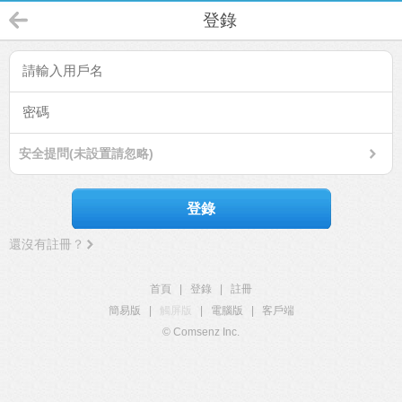
登錄
安全提問(未設置請忽略)
登錄
還沒有註冊？
首頁
|
登錄
|
註冊
簡易版
|
觸屏版
|
電腦版
|
客戶端
© Comsenz Inc.