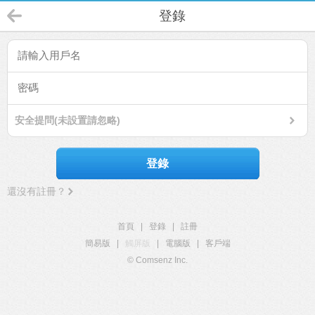
登錄
安全提問(未設置請忽略)
登錄
還沒有註冊？
首頁
|
登錄
|
註冊
簡易版
|
觸屏版
|
電腦版
|
客戶端
© Comsenz Inc.