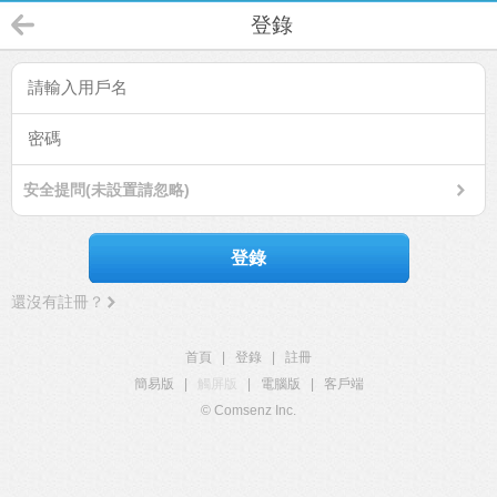
登錄
安全提問(未設置請忽略)
登錄
還沒有註冊？
首頁
|
登錄
|
註冊
簡易版
|
觸屏版
|
電腦版
|
客戶端
© Comsenz Inc.