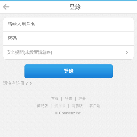
登錄
安全提問(未設置請忽略)
登錄
還沒有註冊？
首頁
|
登錄
|
註冊
簡易版
|
觸屏版
|
電腦版
|
客戶端
© Comsenz Inc.