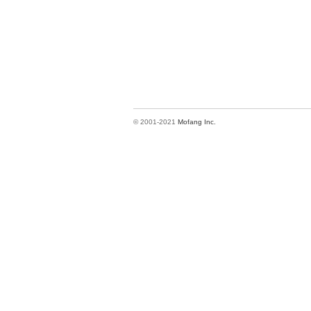
© 2001-2021
Mofang Inc.