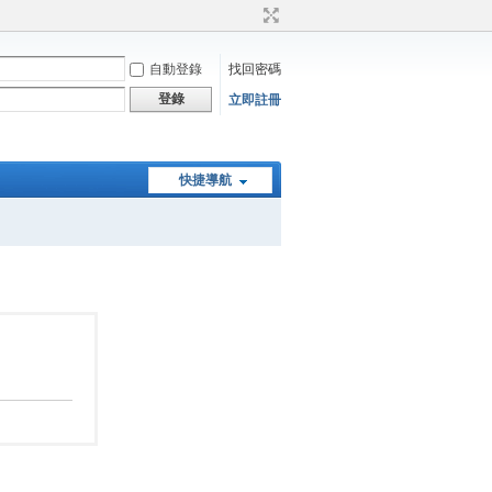
自動登錄
找回密碼
登錄
立即註冊
快捷導航