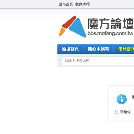
設為首頁
收藏本站
論壇首頁
開心水族箱
每日簽
請稍候...