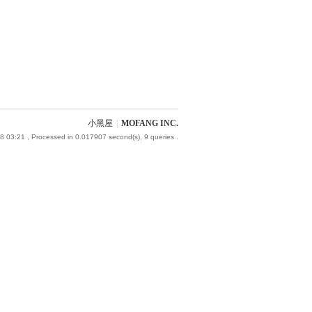
小黑屋
|
MOFANG INC.
8 03:21
, Processed in 0.017907 second(s), 9 queries .