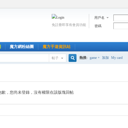
用戶名
免註冊即享有會員功能
密碼
到
魔方網粉絲團
魔方手遊資訊站
熱搜:
game +
加加
My card
帖子
搜
索
抱歉，您尚未登錄，沒有權限在該版塊回帖