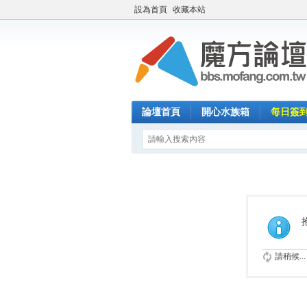
設為首頁
收藏本站
論壇首頁
開心水族箱
每日簽
請稍候...