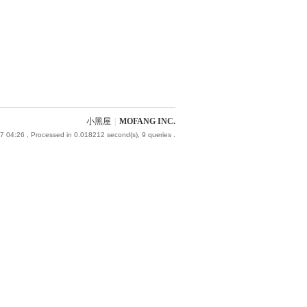
小黑屋
|
MOFANG INC.
7 04:26
, Processed in 0.018212 second(s), 9 queries .