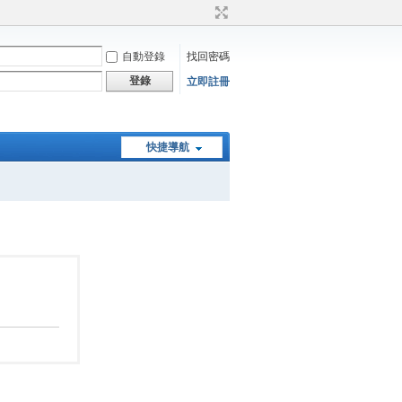
自動登錄
找回密碼
登錄
立即註冊
快捷導航