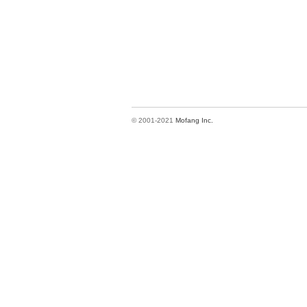
© 2001-2021
Mofang Inc.