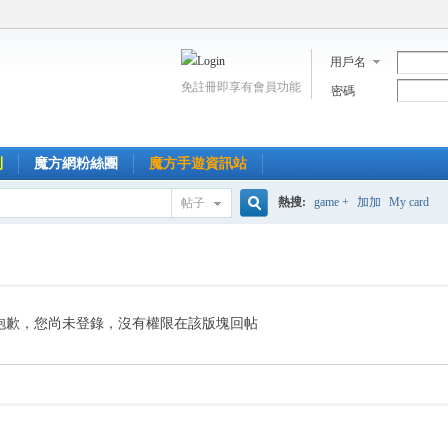
用戶名
免註冊即享有會員功能
密碼
到
魔方網粉絲團
魔方手遊資訊站
熱搜:
game +
加加
My card
帖子
搜
索
抱歉，您尚未登錄，沒有權限在該版塊回帖