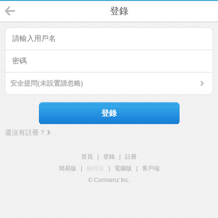
登錄
安全提問(未設置請忽略)
登錄
還沒有註冊？
首頁
|
登錄
|
註冊
簡易版
|
觸屏版
|
電腦版
|
客戶端
© Comsenz Inc.