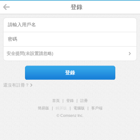
登錄
安全提問(未設置請忽略)
登錄
還沒有註冊？
首頁
|
登錄
|
註冊
簡易版
|
觸屏版
|
電腦版
|
客戶端
© Comsenz Inc.