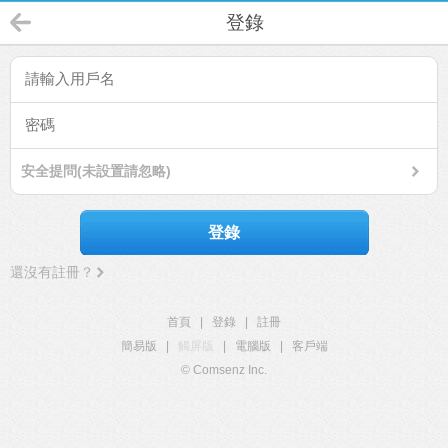
登錄
安全提問(未設置請忽略)
登錄
還沒有註冊？
首頁
|
登錄
|
註冊
簡易版
|
觸屏版
|
電腦版
|
客戶端
© Comsenz Inc.