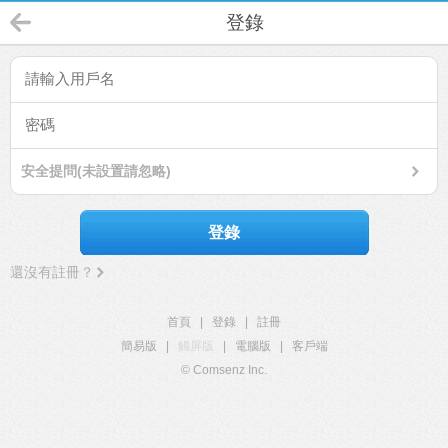
登錄
安全提問(未設置請忽略)
登錄
還沒有註冊？
首頁
|
登錄
|
註冊
簡易版
|
觸屏版
|
電腦版
|
客戶端
© Comsenz Inc.