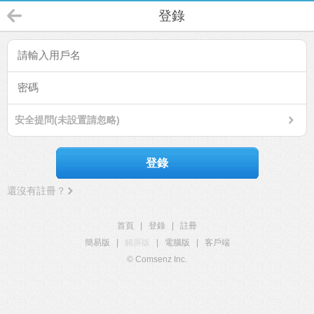
登錄
安全提問(未設置請忽略)
登錄
還沒有註冊？
首頁
|
登錄
|
註冊
簡易版
|
觸屏版
|
電腦版
|
客戶端
© Comsenz Inc.