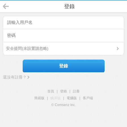
登錄
安全提問(未設置請忽略)
登錄
還沒有註冊？
首頁
|
登錄
|
註冊
簡易版
|
觸屏版
|
電腦版
|
客戶端
© Comsenz Inc.