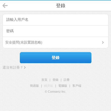
登錄
安全提問(未設置請忽略)
登錄
還沒有註冊？
首頁
|
登錄
|
註冊
簡易版
|
觸屏版
|
電腦版
|
客戶端
© Comsenz Inc.