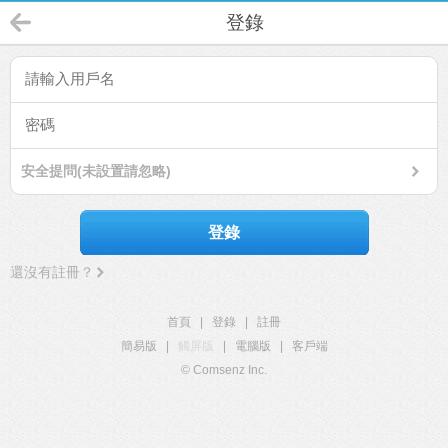
登錄
安全提問(未設置請忽略)
登錄
還沒有註冊？
首頁
|
登錄
|
註冊
簡易版
|
觸屏版
|
電腦版
|
客戶端
© Comsenz Inc.