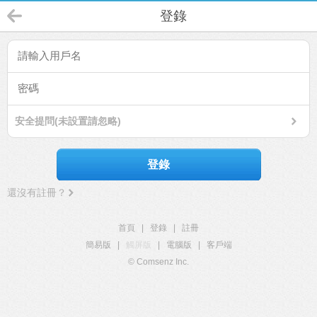
登錄
安全提問(未設置請忽略)
登錄
還沒有註冊？
首頁
|
登錄
|
註冊
簡易版
|
觸屏版
|
電腦版
|
客戶端
© Comsenz Inc.