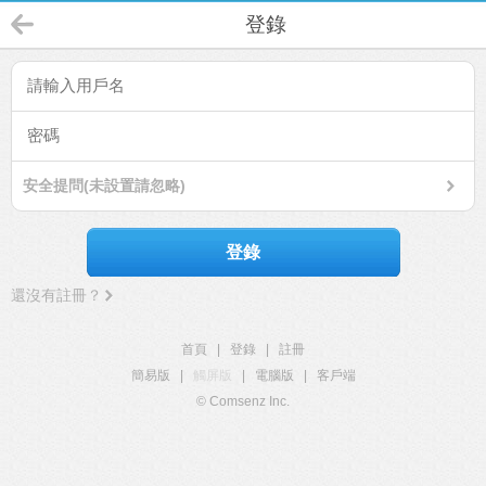
登錄
安全提問(未設置請忽略)
登錄
還沒有註冊？
首頁
|
登錄
|
註冊
簡易版
|
觸屏版
|
電腦版
|
客戶端
© Comsenz Inc.