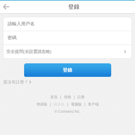
登錄
安全提問(未設置請忽略)
登錄
還沒有註冊？
首頁
|
登錄
|
註冊
簡易版
|
觸屏版
|
電腦版
|
客戶端
© Comsenz Inc.