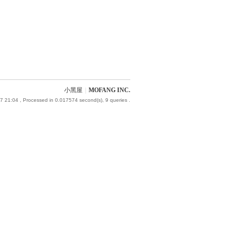
小黑屋
|
MOFANG INC.
7 21:04
, Processed in 0.017574 second(s), 9 queries .