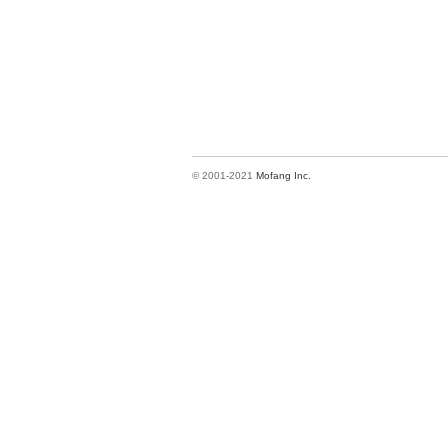
© 2001-2021
Mofang Inc.