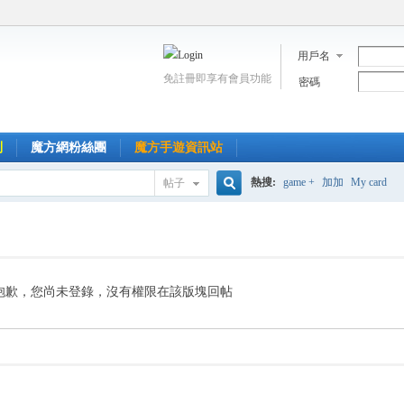
用戶名
免註冊即享有會員功能
密碼
到
魔方網粉絲團
魔方手遊資訊站
熱搜:
game +
加加
My card
帖子
搜
索
抱歉，您尚未登錄，沒有權限在該版塊回帖