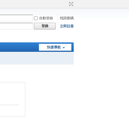
自動登錄
找回密碼
登錄
立即註冊
快捷導航