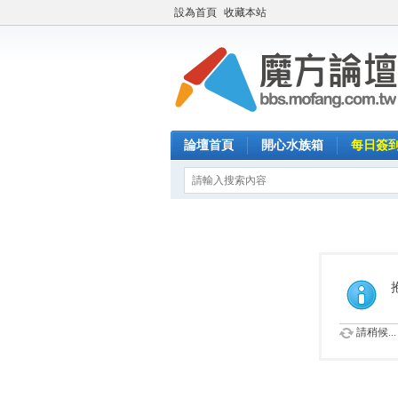
設為首頁
收藏本站
論壇首頁
開心水族箱
每日簽
請稍候...