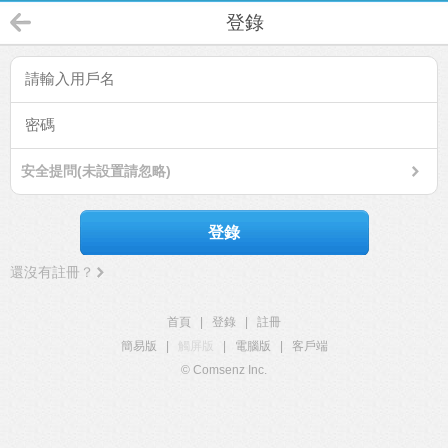
登錄
安全提問(未設置請忽略)
登錄
還沒有註冊？
首頁
|
登錄
|
註冊
簡易版
|
觸屏版
|
電腦版
|
客戶端
© Comsenz Inc.