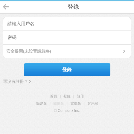
登錄
安全提問(未設置請忽略)
登錄
還沒有註冊？
首頁
|
登錄
|
註冊
簡易版
|
觸屏版
|
電腦版
|
客戶端
© Comsenz Inc.