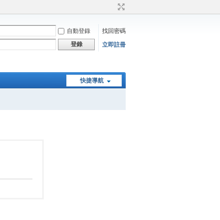
自動登錄
找回密碼
登錄
立即註冊
快捷導航