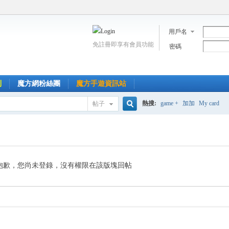
用戶名
免註冊即享有會員功能
密碼
到
魔方網粉絲團
魔方手遊資訊站
熱搜:
game +
加加
My card
帖子
搜
索
抱歉，您尚未登錄，沒有權限在該版塊回帖