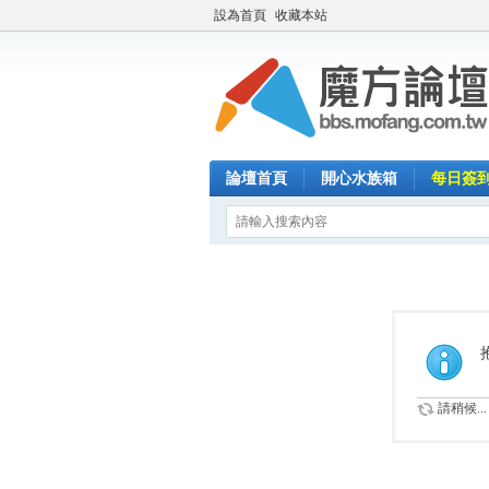
設為首頁
收藏本站
論壇首頁
開心水族箱
每日簽
請稍候...