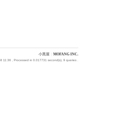
小黑屋
|
MOFANG INC.
8 11:36
, Processed in 0.017731 second(s), 9 queries .