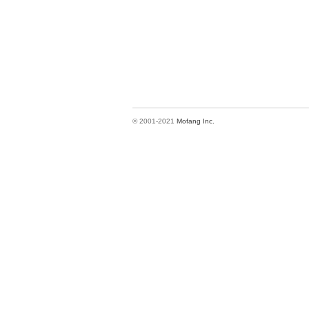
© 2001-2021
Mofang Inc.