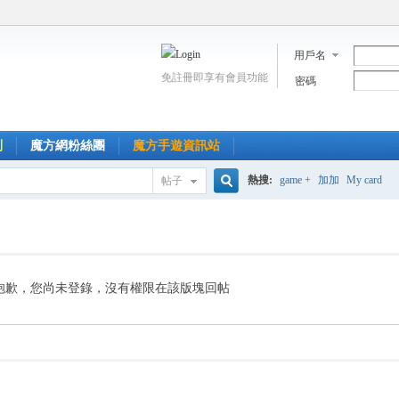
用戶名
免註冊即享有會員功能
密碼
到
魔方網粉絲團
魔方手遊資訊站
熱搜:
game +
加加
My card
帖子
搜
索
抱歉，您尚未登錄，沒有權限在該版塊回帖