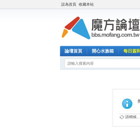
設為首頁
收藏本站
論壇首頁
開心水族箱
每日簽
請稍候...