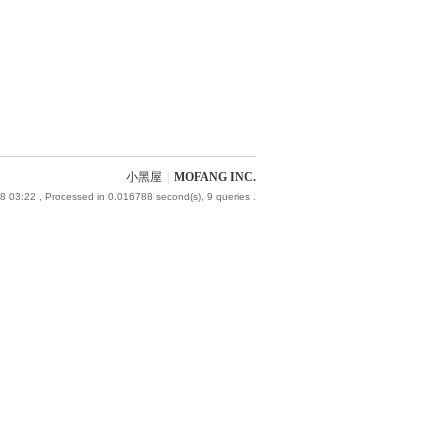
小黑屋
|
MOFANG INC.
8 03:22
, Processed in 0.016788 second(s), 9 queries .