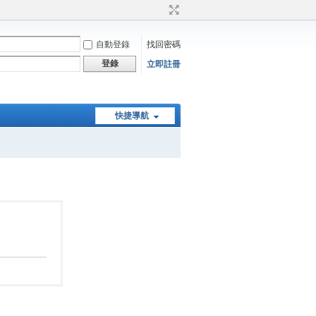
自動登錄
找回密碼
登錄
立即註冊
快捷導航