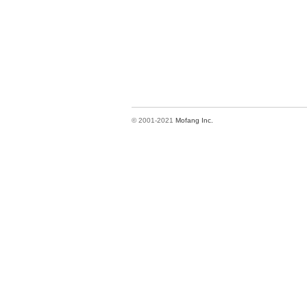
© 2001-2021
Mofang Inc.