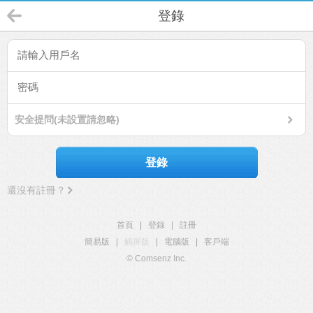
登錄
安全提問(未設置請忽略)
登錄
還沒有註冊？
首頁
|
登錄
|
註冊
簡易版
|
觸屏版
|
電腦版
|
客戶端
© Comsenz Inc.