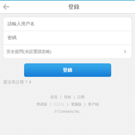
登錄
安全提問(未設置請忽略)
登錄
還沒有註冊？
首頁
|
登錄
|
註冊
簡易版
|
觸屏版
|
電腦版
|
客戶端
© Comsenz Inc.