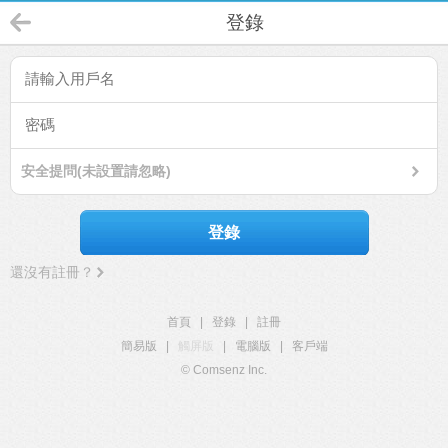
登錄
安全提問(未設置請忽略)
登錄
還沒有註冊？
首頁
|
登錄
|
註冊
簡易版
|
觸屏版
|
電腦版
|
客戶端
© Comsenz Inc.