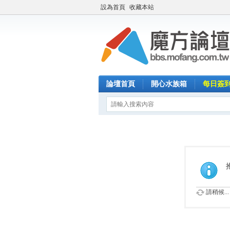
設為首頁
收藏本站
論壇首頁
開心水族箱
每日簽
請稍候...