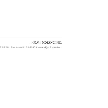
小黑屋
|
MOFANG INC.
7 08:40
, Processed in 0.020953 second(s), 9 queries .