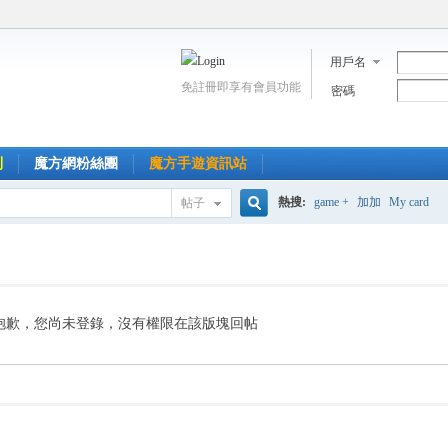
用戶名
免註冊即享有會員功能
密碼
到
魔方網粉絲團
魔方手遊資訊站
熱搜:
game +
加加
My card
帖子
搜
索
抱歉，您尚未登錄，沒有權限在該版塊回帖