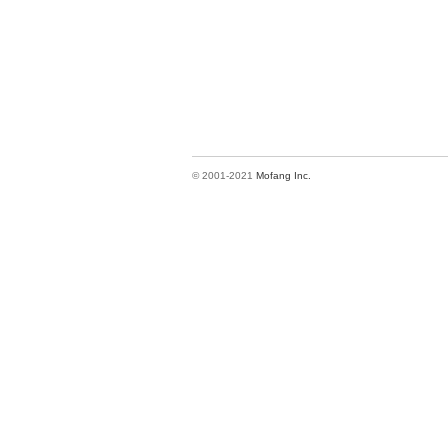
© 2001-2021
Mofang Inc.