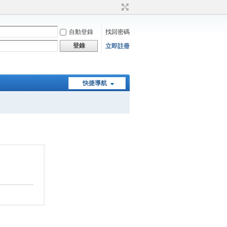
自動登錄
找回密碼
登錄
立即註冊
快捷導航