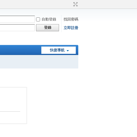
自動登錄
找回密碼
登錄
立即註冊
快捷導航