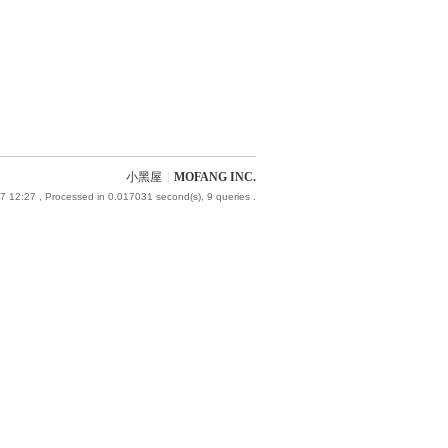
小黑屋
|
MOFANG INC.
7 12:27
, Processed in 0.017031 second(s), 9 queries .