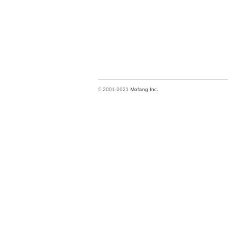
© 2001-2021
Mofang Inc.