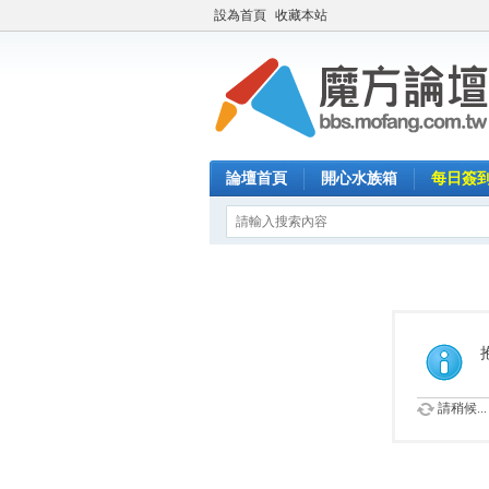
設為首頁
收藏本站
論壇首頁
開心水族箱
每日簽
請稍候...