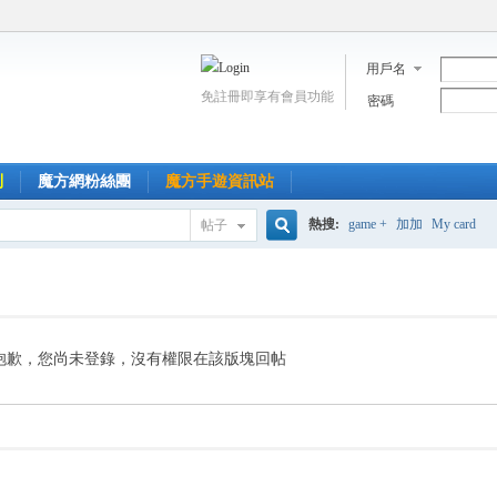
用戶名
免註冊即享有會員功能
密碼
到
魔方網粉絲團
魔方手遊資訊站
熱搜:
game +
加加
My card
帖子
搜
索
抱歉，您尚未登錄，沒有權限在該版塊回帖