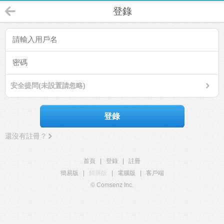
登錄
安全提問(未設置請忽略)
登錄
還沒有註冊？
首頁
|
登錄
|
註冊
簡易版
|
觸屏版
|
電腦版
|
客戶端
© Comsenz Inc.