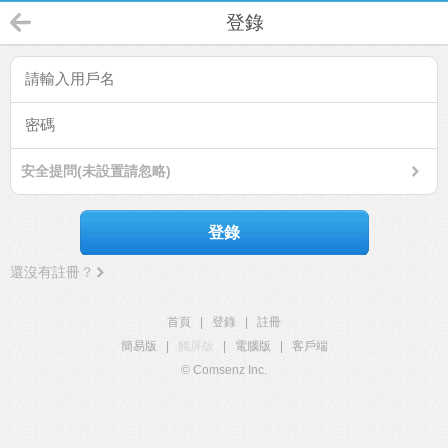
登錄
安全提問(未設置請忽略)
登錄
還沒有註冊？
首頁
|
登錄
|
註冊
簡易版
|
觸屏版
|
電腦版
|
客戶端
© Comsenz Inc.