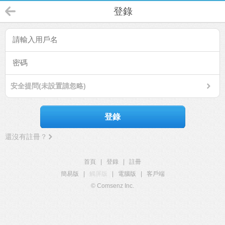
登錄
安全提問(未設置請忽略)
登錄
還沒有註冊？
首頁
|
登錄
|
註冊
簡易版
|
觸屏版
|
電腦版
|
客戶端
© Comsenz Inc.