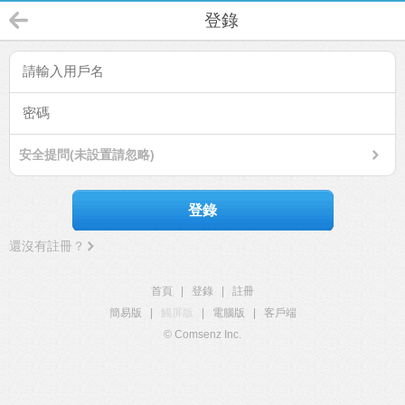
登錄
安全提問(未設置請忽略)
登錄
還沒有註冊？
首頁
|
登錄
|
註冊
簡易版
|
觸屏版
|
電腦版
|
客戶端
© Comsenz Inc.