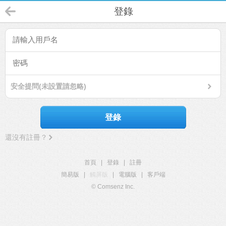
登錄
安全提問(未設置請忽略)
登錄
還沒有註冊？
首頁
|
登錄
|
註冊
簡易版
|
觸屏版
|
電腦版
|
客戶端
© Comsenz Inc.