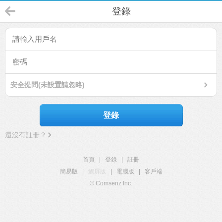
登錄
安全提問(未設置請忽略)
登錄
還沒有註冊？
首頁
|
登錄
|
註冊
簡易版
|
觸屏版
|
電腦版
|
客戶端
© Comsenz Inc.