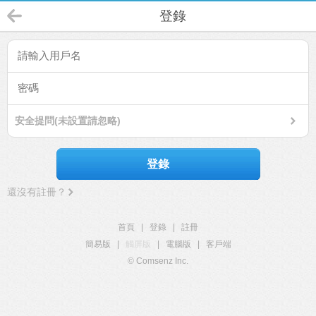
登錄
安全提問(未設置請忽略)
登錄
還沒有註冊？
首頁
|
登錄
|
註冊
簡易版
|
觸屏版
|
電腦版
|
客戶端
© Comsenz Inc.