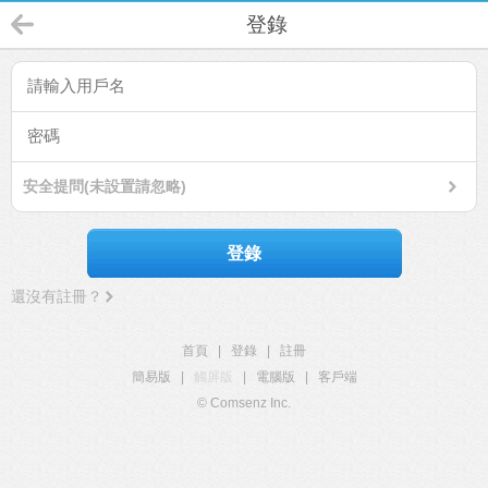
登錄
安全提問(未設置請忽略)
登錄
還沒有註冊？
首頁
|
登錄
|
註冊
簡易版
|
觸屏版
|
電腦版
|
客戶端
© Comsenz Inc.