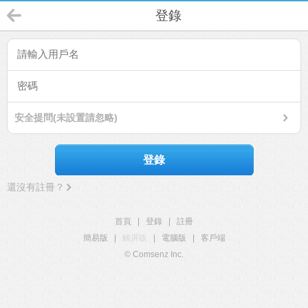
登錄
安全提問(未設置請忽略)
登錄
還沒有註冊？
首頁
|
登錄
|
註冊
簡易版
|
觸屏版
|
電腦版
|
客戶端
© Comsenz Inc.