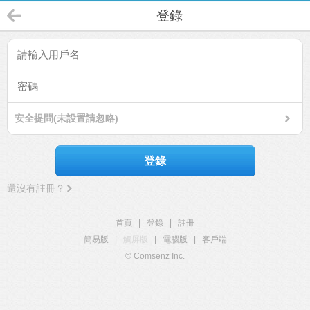
登錄
安全提問(未設置請忽略)
登錄
還沒有註冊？
首頁
|
登錄
|
註冊
簡易版
|
觸屏版
|
電腦版
|
客戶端
© Comsenz Inc.