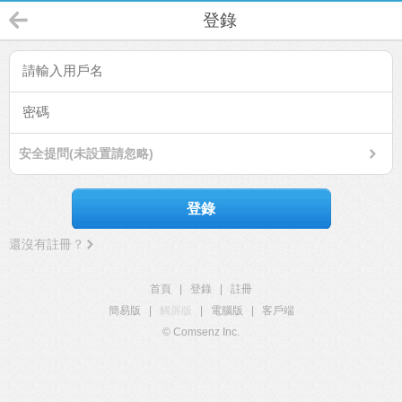
登錄
安全提問(未設置請忽略)
登錄
還沒有註冊？
首頁
|
登錄
|
註冊
簡易版
|
觸屏版
|
電腦版
|
客戶端
© Comsenz Inc.