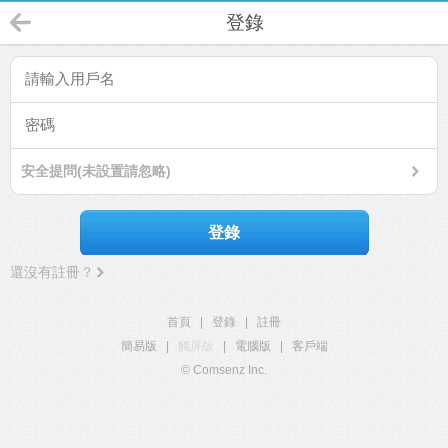
登錄
安全提問(未設置請忽略)
登錄
還沒有註冊？
首頁
|
登錄
|
註冊
簡易版
|
觸屏版
|
電腦版
|
客戶端
© Comsenz Inc.