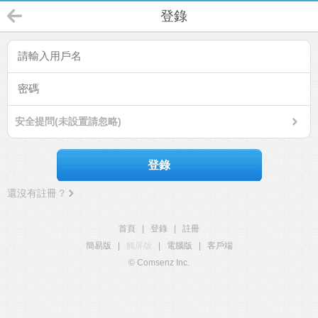
登錄
安全提問(未設置請忽略)
登錄
還沒有註冊？
首頁
|
登錄
|
註冊
簡易版
|
觸屏版
|
電腦版
|
客戶端
© Comsenz Inc.