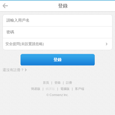
登錄
安全提問(未設置請忽略)
登錄
還沒有註冊？
首頁
|
登錄
|
註冊
簡易版
|
觸屏版
|
電腦版
|
客戶端
© Comsenz Inc.