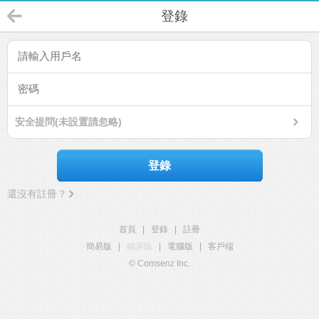
登錄
安全提問(未設置請忽略)
登錄
還沒有註冊？
首頁
|
登錄
|
註冊
簡易版
|
觸屏版
|
電腦版
|
客戶端
© Comsenz Inc.