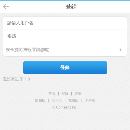
登錄
安全提問(未設置請忽略)
登錄
還沒有註冊？
首頁
|
登錄
|
註冊
簡易版
|
觸屏版
|
電腦版
|
客戶端
© Comsenz Inc.