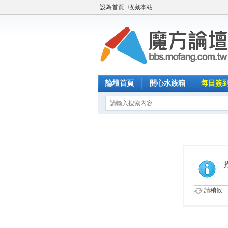
設為首頁
收藏本站
論壇首頁
開心水族箱
每日簽
請稍候...