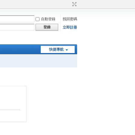
自動登錄
找回密碼
登錄
立即註冊
快捷導航