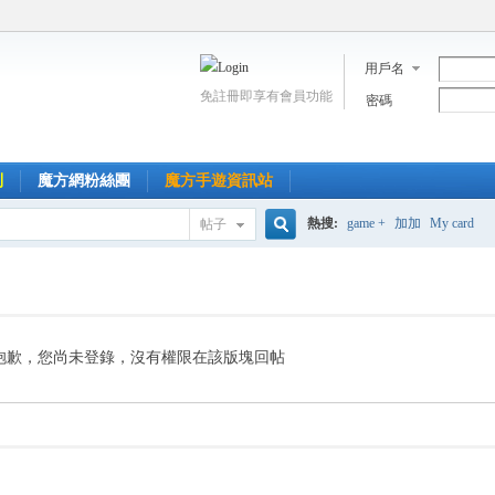
用戶名
免註冊即享有會員功能
密碼
到
魔方網粉絲團
魔方手遊資訊站
熱搜:
game +
加加
My card
帖子
搜
索
抱歉，您尚未登錄，沒有權限在該版塊回帖