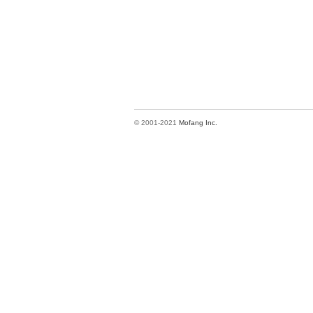
© 2001-2021
Mofang Inc.