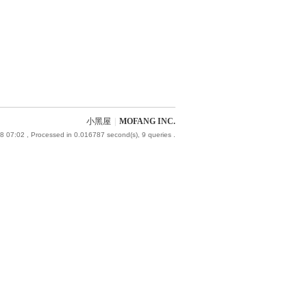
小黑屋
|
MOFANG INC.
8 07:02
, Processed in 0.016787 second(s), 9 queries .