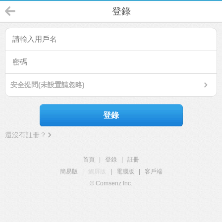
登錄
安全提問(未設置請忽略)
登錄
還沒有註冊？
首頁
|
登錄
|
註冊
簡易版
|
觸屏版
|
電腦版
|
客戶端
© Comsenz Inc.