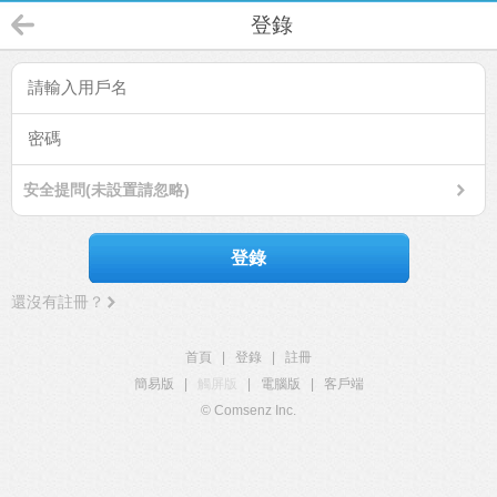
登錄
安全提問(未設置請忽略)
登錄
還沒有註冊？
首頁
|
登錄
|
註冊
簡易版
|
觸屏版
|
電腦版
|
客戶端
© Comsenz Inc.