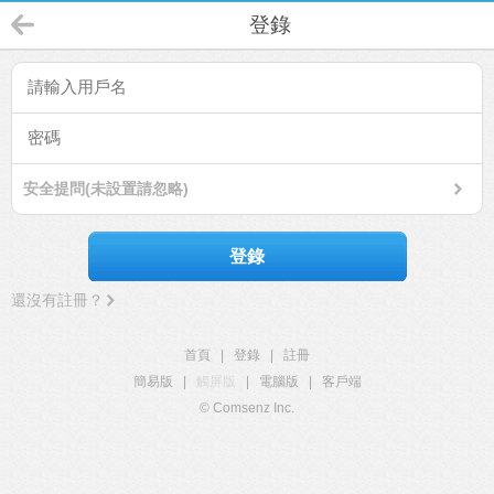
登錄
安全提問(未設置請忽略)
登錄
還沒有註冊？
首頁
|
登錄
|
註冊
簡易版
|
觸屏版
|
電腦版
|
客戶端
© Comsenz Inc.