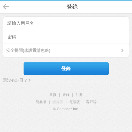
登錄
安全提問(未設置請忽略)
登錄
還沒有註冊？
首頁
|
登錄
|
註冊
簡易版
|
觸屏版
|
電腦版
|
客戶端
© Comsenz Inc.