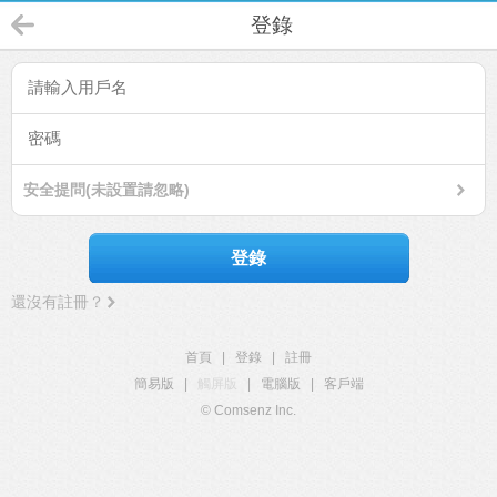
登錄
安全提問(未設置請忽略)
登錄
還沒有註冊？
首頁
|
登錄
|
註冊
簡易版
|
觸屏版
|
電腦版
|
客戶端
© Comsenz Inc.