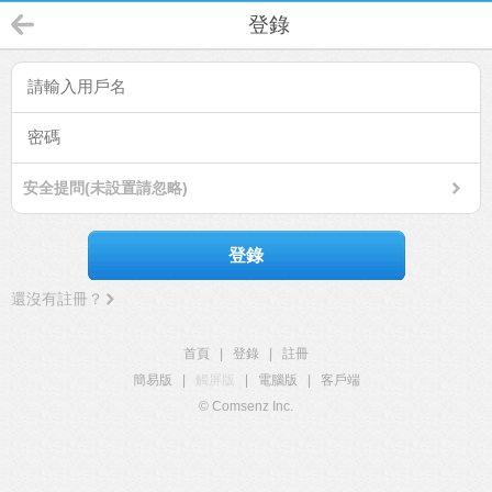
登錄
安全提問(未設置請忽略)
登錄
還沒有註冊？
首頁
|
登錄
|
註冊
簡易版
|
觸屏版
|
電腦版
|
客戶端
© Comsenz Inc.